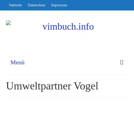
Startseite
Datenschutz
Impressum
Menü
Umweltpartner Vogel