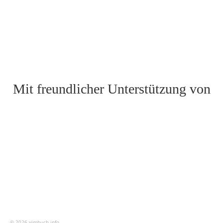
JULI 2026
Nachdem bei der letzten
Mitgliederversammlung auf ein erfolgreiches Jahr
zurückgeblickt werden konnte, feierte der
Sportverein am 11. und 12....
Weiterlesen
Mit freundlicher Unterstützung von
© 2026 vimbuch.info