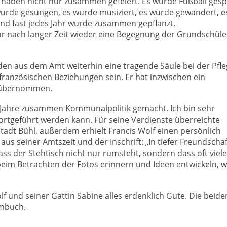
ben nicht nur zusammen gefeiert. Es wurde Fußball gespie
wurde gesungen, es wurde musiziert, es wurde gewandert, e
und fast jedes Jahr wurde zusammen gepflanzt.
hr nach langer Zeit wieder eine Begegnung der Grundschüle
en aus dem Amt weiterhin eine tragende Säule bei der Pfle
nzösischen Beziehungen sein. Er hat inzwischen ein
 übernommen.
le Jahre zusammen Kommunalpolitik gemacht. Ich bin sehr
fortgeführt werden kann. Für seine Verdienste überreichte
tadt Bühl, außerdem erhielt Francis Wolf einen persönlich
us seiner Amtszeit und der Inschrift: „In tiefer Freundschaf
ass der Stehtisch nicht nur rumsteht, sondern dass oft viele
m Betrachten der Fotos erinnern und Ideen entwickeln, 
f und seiner Gattin Sabine alles erdenklich Gute. Die beide
imbuch.