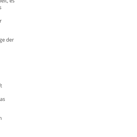
lt, es
s
r
ge der
t
was
n