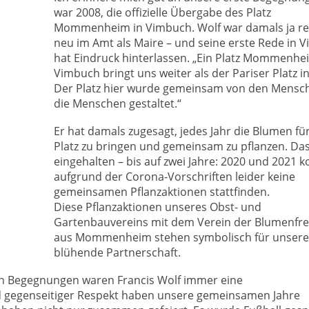
war 2008, die offizielle Übergabe des Platz
Mommenheim in Vimbuch. Wolf war damals ja re
neu im Amt als Maire – und seine erste Rede in 
hat Eindruck hinterlassen. „Ein Platz Mommenhe
Vimbuch bringt uns weiter als der Pariser Platz in
Der Platz hier wurde gemeinsam von den Mensch
die Menschen gestaltet.“
Er hat damals zugesagt, jedes Jahr die Blumen fü
Platz zu bringen und gemeinsam zu pflanzen. Das
eingehalten – bis auf zwei Jahre: 2020 und 2021 
aufgrund der Corona-Vorschriften leider keine
gemeinsamen Pflanzaktionen stattfinden.
Diese Pflanzaktionen unseres Obst- und
Gartenbauvereins mit dem Verein der Blumenfr
aus Mommenheim stehen symbolisch für unsere
blühende Partnerschaft.
on Begegnungen waren Francis Wolf immer eine
 gegenseitiger Respekt haben unsere gemeinsamen Jahre