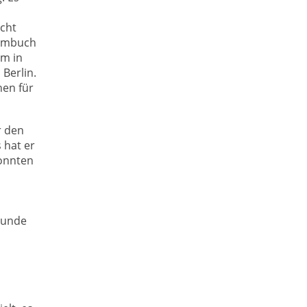
cht
Vimbuch
im in
 Berlin.
en für
r den
 hat er
konnten
eunde