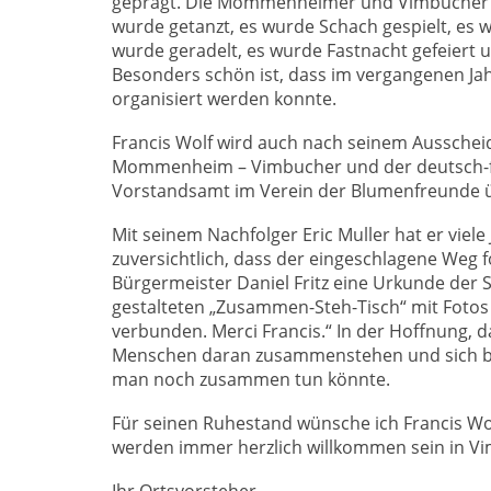
geprägt. Die Mommenheimer und Vimbucher ha
wurde getanzt, es wurde Schach gespielt, es 
wurde geradelt, es wurde Fastnacht gefeiert 
Besonders schön ist, dass im vergangenen Ja
organisiert werden konnte.
Francis Wolf wird auch nach seinem Ausscheid
Mommenheim – Vimbucher und der deutsch-fra
Vorstandsamt im Verein der Blumenfreunde
Mit seinem Nachfolger Eric Muller hat er vie
zuversichtlich, dass der eingeschlagene Weg 
Bürgermeister Daniel Fritz eine Urkunde der S
gestalteten „Zusammen-Steh-Tisch“ mit Fotos a
verbunden. Merci Francis.“ In der Hoffnung, d
Menschen daran zusammenstehen und sich bei
man noch zusammen tun könnte.
Für seinen Ruhestand wünsche ich Francis Wol
werden immer herzlich willkommen sein in V
Ihr Ortsvorsteher