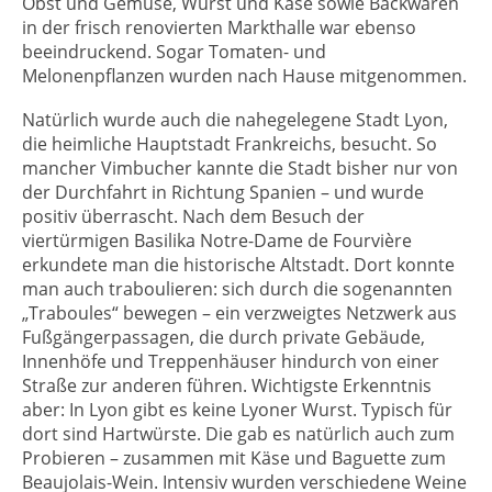
Obst und Gemüse, Wurst und Käse sowie Backwaren
in der frisch renovierten Markthalle war ebenso
beeindruckend. Sogar Tomaten- und
Melonenpflanzen wurden nach Hause mitgenommen.
Natürlich wurde auch die nahegelegene Stadt Lyon,
die heimliche Hauptstadt Frankreichs, besucht. So
mancher Vimbucher kannte die Stadt bisher nur von
der Durchfahrt in Richtung Spanien – und wurde
positiv überrascht. Nach dem Besuch der
viertürmigen Basilika Notre-Dame de Fourvière
erkundete man die historische Altstadt. Dort konnte
man auch traboulieren: sich durch die sogenannten
„Traboules“ bewegen – ein verzweigtes Netzwerk aus
Fußgängerpassagen, die durch private Gebäude,
Innenhöfe und Treppenhäuser hindurch von einer
Straße zur anderen führen. Wichtigste Erkenntnis
aber: In Lyon gibt es keine Lyoner Wurst. Typisch für
dort sind Hartwürste. Die gab es natürlich auch zum
Probieren – zusammen mit Käse und Baguette zum
Beaujolais-Wein. Intensiv wurden verschiedene Weine