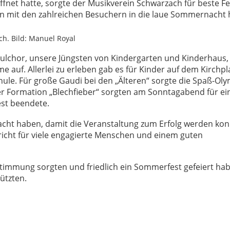
fnet hatte, sorgte der Musikverein Schwarzach für beste Fe
n mit den zahlreichen Besuchern in die laue Sommernacht h
h. Bild: Manuel Royal
ulchor, unsere Jüngsten von Kindergarten und Kinderhaus,
auf. Allerlei zu erleben gab es für Kinder auf dem Kirchpla
hule. Für große Gaudi bei den „Älteren“ sorgte die Spaß-Ol
r Formation „Blechfieber“ sorgten am Sonntagabend für ei
st beendete.
bracht haben, damit die Veranstaltung zum Erfolg werden kon
richt für viele engagierte Menschen und einem guten
 Stimmung sorgten und friedlich ein Sommerfest gefeiert ha
ützten.