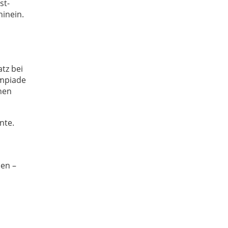
st-
inein.
tz bei
ympiade
nen
nte.
ben –