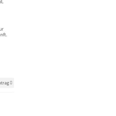
d,
ur
nft.
ntrag