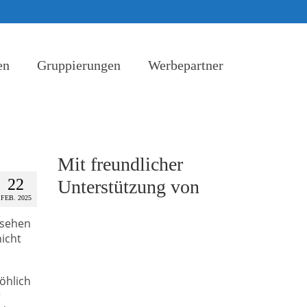
en
Gruppierungen
Werbepartner
Mit freundlicher
22
Unterstützung von
FEB. 2025
esehen
icht
öhlich
r