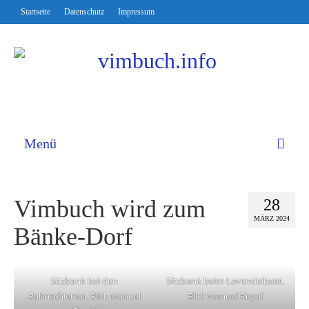
Startseite
Datenschutz
Impressum
Menü
Vimbuch wird zum
28
MÄRZ 2024
Bänke-Dorf
Sitzbank bei den
Sitzbank beim Lavendelbeet.
Bahnschienen. Bild: Manuel
Bild: Manuel Royal