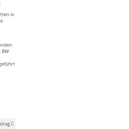
g
tten in
ne
penden
: BW
geführt
ntrag