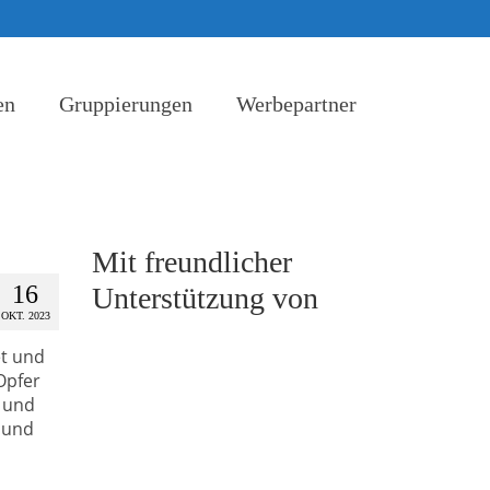
en
Gruppierungen
Werbepartner
Mit freundlicher
16
Unterstützung von
OKT. 2023
et und
Opfer
e und
bund