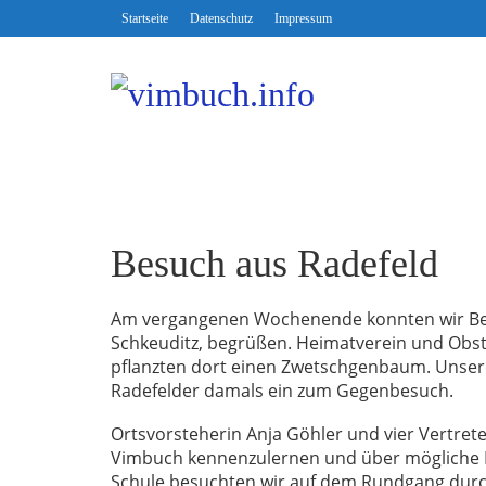
Startseite
Datenschutz
Impressum
Besuch aus Radefeld
Am vergangenen Wochenende konnten wir Besuc
Schkeuditz, begrüßen. Heimatverein und Obst
pflanzten dort einen Zwetschgenbaum. Unsere
Radefelder damals ein zum Gegenbesuch.
Ortsvorsteherin Anja Göhler und vier Vertre
Vimbuch kennenzulernen und über mögliche K
Schule besuchten wir auf dem Rundgang durc