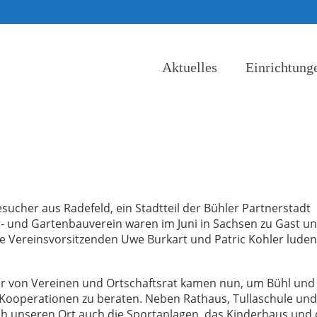
Aktuelles
Einrichtung
her aus Radefeld, ein Stadtteil der Bühler Partnerstadt
- und Gartenbauverein waren im Juni in Sachsen zu Gast u
 Vereinsvorsitzenden Uwe Burkart und Patric Kohler luden
ter von Vereinen und Ortschaftsrat kamen nun, um Bühl und
ooperationen zu beraten. Neben Rathaus, Tullaschule und
h unseren Ort auch die Sportanlagen, das Kinderhaus und