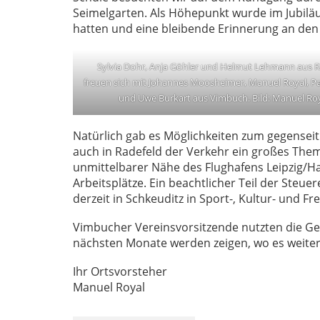
Seimelgarten. Als Höhepunkt wurde im Jubiläu
hatten und eine bleibende Erinnerung an den 
Sylvia Dohr, Anja Göhler und Helmut Lehmann aus R
freuen sich mit Johannes Moosheimer, Manuel Royal, Pa
und Uwe Burkart aus Vimbuch. Bild: Manuel Ro
Natürlich gab es Möglichkeiten zum gegensei
auch in Radefeld der Verkehr ein großes Thema 
unmittelbarer Nähe des Flughafens Leipzig/Hal
Arbeitsplätze. Ein beachtlicher Teil der Steue
derzeit in Schkeuditz in Sport-, Kultur- und Fre
Vimbucher Vereinsvorsitzende nutzten die Ge
nächsten Monate werden zeigen, wo es weite
Ihr Ortsvorsteher
Manuel Royal