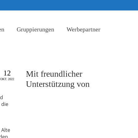
en
Gruppierungen
Werbepartner
12
Mit freundlicher
OKT. 2022
Unterstützung von
nd
 die
 Alte
 den