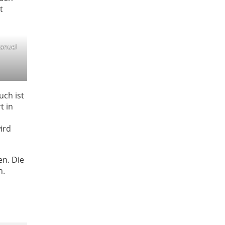
t
Manuel
uch ist
t in
ird
en. Die
n.