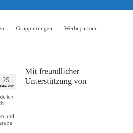
en
Gruppierungen
Werbepartner
Mit freundlicher
25
Unterstützung von
ÄRZ 2020
de ich
ch
ken und
gerade