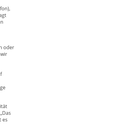
fon),
agt
en
n oder
 wir
f
äge
ität
 „Das
t es