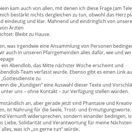
Nein kam auch von allen, mit denen ich diese Frage (am Tele
ich bestärkt nichts dergleichen zu tun, obwohl das Herz pl
ind eindeutig und klar. Mahnend und eindringlich von unser
 von Ärzten
ichtet: Bleibt zu Hause.
iden, was irgendwie eine Ansammlung von Personen bedinge
ir auch in unseren Pfarrgemeinden alles dafür, wie und wo
mepage
 ein Abendlob, das Mitte nächster Woche erscheint und
bendlob-Team verfasst wurde. Ebenso gibt es einen Link au
 „Gottesdienste zu
enn die „Kundigen“ eine Auswahl dieser Texte und Vorschl
nter uns – ohne Kontakt – zur Verfügung stellen würden.
 umständlich an, aber gerade jetzt sind Phantasie und Kreativ
n, ist Nahrung für die Seele, Trost- und Ermutigungsworte.
nd Vernunft widersprechen, sondern einander bedingen, is
us Liebe, Solidarität und Verantwortung für meine Nächsten
 alles, was ich „so gerne tun“ würde.