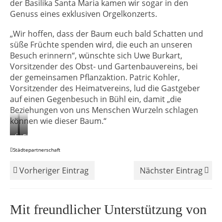
der Basilika Santa Maria kamen wir sogar in den
Genuss eines exklusiven Orgelkonzerts.
„Wir hoffen, dass der Baum euch bald Schatten und
süße Früchte spenden wird, die euch an unseren
Besuch erinnern“, wünschte sich Uwe Burkart,
Vorsitzender des Obst- und Gartenbauvereins, bei
der gemeinsamen Pflanzaktion. Patric Kohler,
Vorsitzender des Heimatvereins, lud die Gastgeber
auf einen Gegenbesuch in Bühl ein, damit „die
Beziehungen von uns Menschen Wurzeln schlagen
können wie dieser Baum.“
Übergabe
Einpflanzung
von
des
Städtepartnerschaft
Präsenten
Zwetschgenbaumes
beim
©
Vorheriger Eintrag
Nächster Eintrag
Zwetschgenbaum
Obst-
©
und
Manuel
Gartenbauverein
Mit freundlicher Unterstützung von
Royal