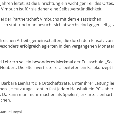
Jahren leitet, ist die Einrichtung ein wichtiger Teil des Ortes
Vimbuch ist für sie daher eine Selbstverständlichkeit.
bei der Partnerschaft Vimbuchs mit dem elsässischen
usch statt und man besucht sich abwechselnd gegenseitig, 
zahlreichen Arbeitsgemeinschaften, die durch den Einsatz von
esonders erfolgreich agierten in den vergangenen Monaten
d Lehrern sei ein besonderes Merkmal der Tullaschule. „So
Neubert. Die Elternvertreter erarbeiteten ein Farbkonzept f
 Barbara Lienhart die Ortschaftsräte. Unter ihrer Leitung l
en. „Heutzutage steht in fast jedem Haushalt ein PC – aber
a kann man mehr machen als Spielen“, erklärte Lienhart. 
schen.
 Manuel Royal