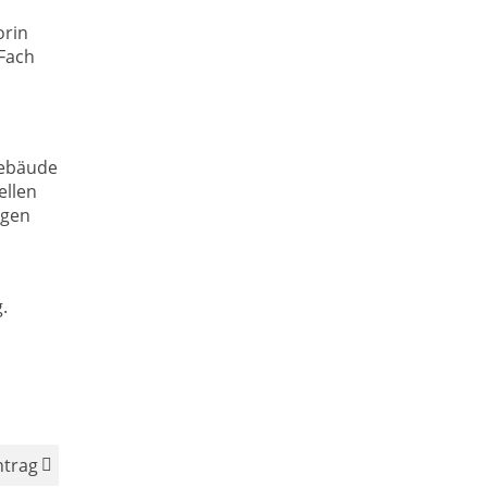
orin
 Fach
Gebäude
ellen
agen
.
ntrag