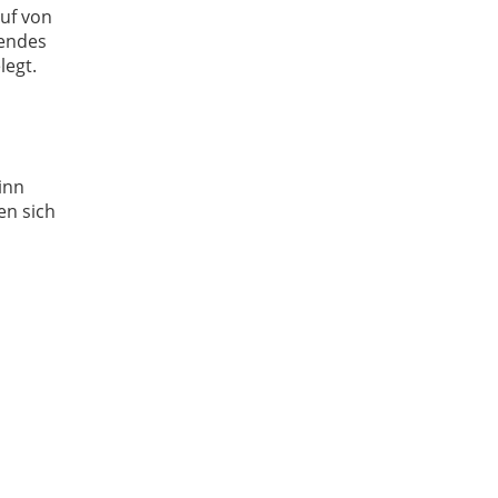
auf von
kendes
legt.
inn
en sich