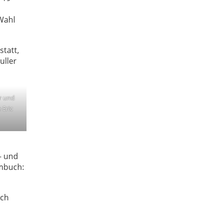
 Wahl
tatt,
uller
r und
 Eric
– und
imbuch:
ich
,