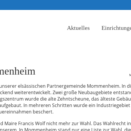
Aktuelles
Einrichtung
menheim
M
r unserer elsässischen Partnergemeinde Mommenheim. In d
uckend weiterentwickelt. Zwei große Neubaugebiete entstan
ngszentrum wurde die alte Zehntscheune, das älteste Gebä
fgebaut. In mehreren Schritten wurde ein Industriegebiet
euereinnahmen beschert.
 Maire Francis Wolf nicht mehr zur Wahl. Das Wahlrecht in
unserem. In Mommenheim stand nur eine Liste zur Wahl, die