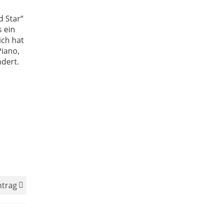
 Star“
 ein
ich hat
Piano,
dert.
ntrag