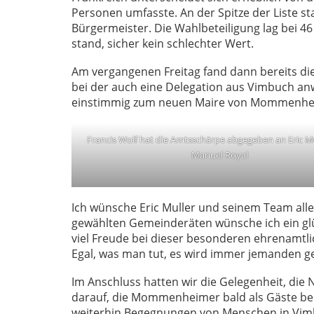
Personen umfasste. An der Spitze der Liste sta
Bürgermeister. Die Wahlbeteiligung lag bei 46
stand, sicher kein schlechter Wert.
Am vergangenen Freitag fand dann bereits die
bei der auch eine Delegation aus Vimbuch an
einstimmig zum neuen Maire von Mommenheim. 
Francis Wolf hat die Amtsschärpe abgegeben an Eric Mul
Manuel Royal
Ich wünsche Eric Muller und seinem Team all
gewählten Gemeinderäten wünsche ich ein gl
viel Freude bei dieser besonderen ehrenamtl
Egal, was man tut, es wird immer jemanden ge
Im Anschluss hatten wir die Gelegenheit, di
darauf, die Mommenheimer bald als Gäste bei 
weiterhin Begegnungen von Menschen in Vi