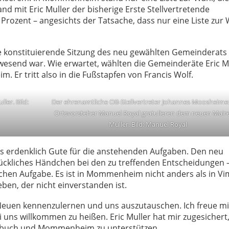
nd mit Eric Muller der bisherige Erste Stellvertretende
 Prozent – angesichts der Tatsache, dass nur eine Liste zur
 konstituierende Sitzung des neu gewählten Gemeinderats s
wesend war. Wie erwartet, wählten die Gemeinderäte Eric M
Er tritt also in die Fußstapfen von Francis Wolf.
ler. Bild:
Der ehrenamtliche OB-Stellvertreter Johannes Moosheime
Ortsvorsteher Manuel Royal gratulieren dem neuen Maire
Muller. Bild: Manuel Royal
es erdenklich Gute für die anstehenden Aufgaben. Den neu
ückliches Händchen bei den zu treffenden Entscheidungen 
ichen Aufgabe. Es ist in Mommenheim nicht anders als in V
ben, der nicht einverstanden ist.
e Neuen kennenzulernen und uns auszutauschen. Ich freue m
uns willkommen zu heißen. Eric Muller hat mir zugesichert
mbuch und Mommenheim zu unterstützen.