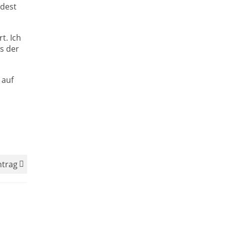
ndest
t. Ich
s der
 auf
ntrag