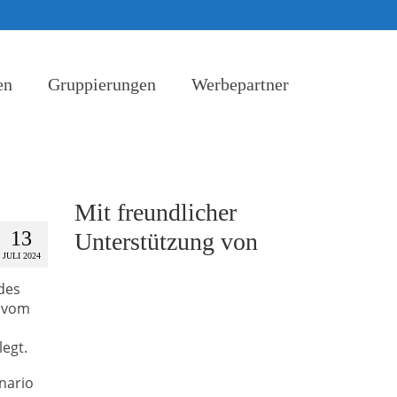
en
Gruppierungen
Werbepartner
Mit freundlicher
13
Unterstützung von
JULI 2024
des
t vom
egt.
nario