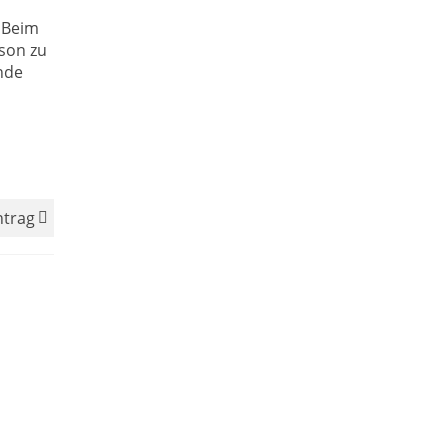
 Beim
son zu
nde
ntrag