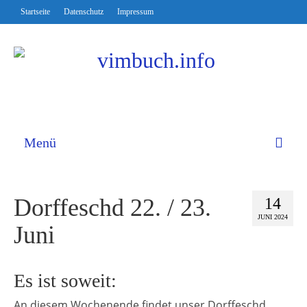
Startseite
Datenschutz
Impressum
Menü
Dorffeschd 22. / 23.
14
JUNI 2024
Juni
Es ist soweit:
An diesem Wochenende findet unser Dorffeschd