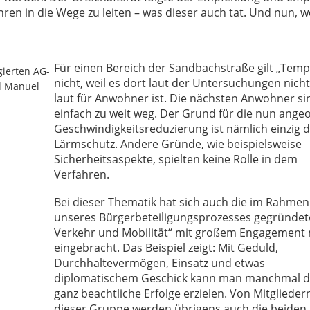
n in die Wege zu leiten – was dieser auch tat. Und nun, w
Für einen Bereich der Sandbachstraße gilt „Temp
gierten AG-
nicht, weil es dort laut der Untersuchungen nicht
ld Manuel
laut für Anwohner ist. Die nächsten Anwohner si
einfach zu weit weg. Der Grund für die nun ange
Geschwindigkeitsreduzierung ist nämlich einzig 
Lärmschutz. Andere Gründe, wie beispielsweise
Sicherheitsaspekte, spielten keine Rolle in dem
Verfahren.
Bei dieser Thematik hat sich auch die im Rahmen
unseres Bürgerbeteiligungsprozesses gegründet
Verkehr und Mobilität“ mit großem Engagement 
eingebracht. Das Beispiel zeigt: Mit Geduld,
Durchhaltevermögen, Einsatz und etwas
diplomatischem Geschick kann man manchmal 
ganz beachtliche Erfolge erzielen. Von Mitglieder
dieser Gruppe werden übrigens auch die beiden