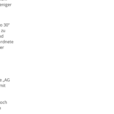
eniger
o 30“
 zu
nd
ordnete
der
e „AG
mit
doch
n