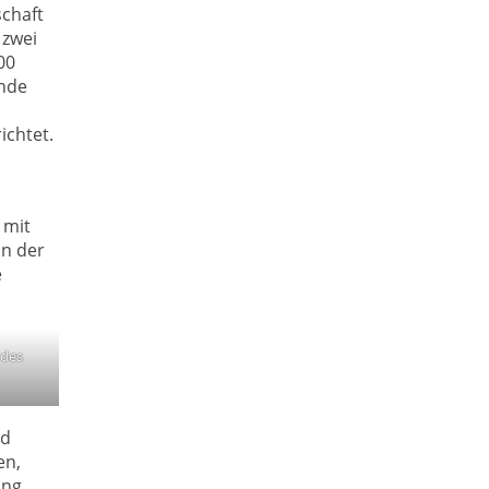
chaft
 zwei
00
nde
chtet.
 mit
In der
e
 des
nd
en,
ung