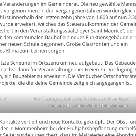
e Veränderungen im Gemeinderat. Die neu gewählte Manns
ges vorgenommen. In den vergangenen Jahren wurden gleich
 ist innerhalb der letzten zehn Jahre von 1.800 auf nun 2.3
wurde erweitert, welches das Steueraufkommen der Gemei
estiert in den Veranstaltungssaal „Foyer Saint Maurice“, der
r den kommunalen Bauhof ein neues Funktionsgebäude erri
ner neuen Schule begonnen. Große Glasfronten und ein
mes Klima zum Lernen sorgen.
hützte Scheune im Ortszentrum neu aufgebaut. Das Gebäude
ächst dann für Veranstaltungen im Freien zur Verfügung. 
en, ein Baugebiet zu erweitern. Die Vimbucher Ortschaftsrät
Projekte, die die kleine Gemeinde zeitgleich angegangen ist.
mann
Der Spaziergang durch den Ort führte auch zur Baustelle
Neubaus der Schule. Bild: Joachim-Eiermann
ntakte vertieft und neue Kontakte geknüpft. Der Obst- u
ieder in Mommenheim bei der Frühjahrsbepflanzung mithelf
Seite wurde zugesichert, dass im Mai wieder eine Abordn