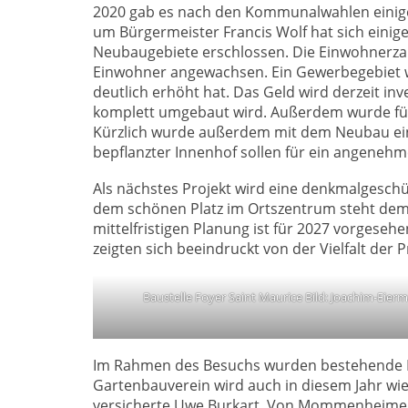
2020 gab es nach den Kommunalwahlen einig
um Bürgermeister Francis Wolf hat sich eini
Neubaugebiete erschlossen. Die Einwohnerzahl
Einwohner angewachsen. Ein Gewerbegebiet 
deutlich erhöht hat. Das Geld wird derzeit inv
komplett umgebaut wird. Außerdem wurde fü
Kürzlich wurde außerdem mit dem Neubau ei
bepflanzter Innenhof sollen für ein angeneh
Als nächstes Projekt wird eine denkmalgesc
dem schönen Platz im Ortszentrum steht demn
mittelfristigen Planung ist für 2027 vorgeseh
zeigten sich beeindruckt von der Vielfalt der 
Baustelle Foyer Saint Maurice Bild: Joachim-Eier
Im Rahmen des Besuchs wurden bestehende Ko
Gartenbauverein wird auch in diesem Jahr w
versicherte Uwe Burkart. Von Mommenheimer 