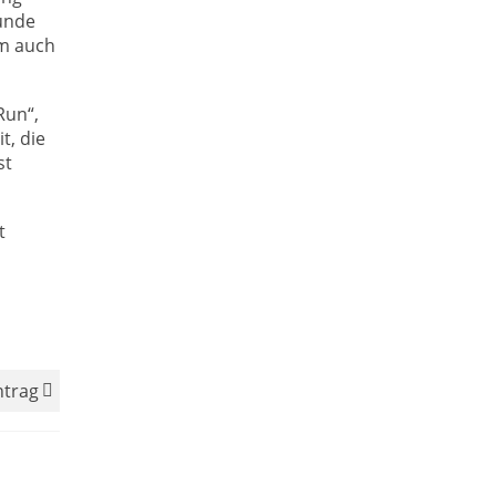
unde
em auch
Run“,
t, die
st
t
ntrag