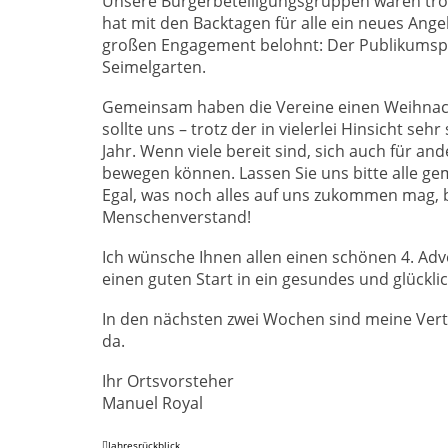
Unsere Bürgerbeteiligungsgruppen waren trotz 
hat mit den Backtagen für alle ein neues Ange
großen Engagement belohnt: Der Publikumspre
Seimelgarten.
Gemeinsam haben die Vereine einen Weihnacht
sollte uns – trotz der in vielerlei Hinsicht s
Jahr. Wenn viele bereit sind, sich auch für an
bewegen können. Lassen Sie uns bitte alle g
Egal, was noch alles auf uns zukommen mag, 
Menschenverstand!
Ich wünsche Ihnen allen einen schönen 4. Ad
einen guten Start in ein gesundes und glückli
In den nächsten zwei Wochen sind meine Vertr
da.
Ihr Ortsvorsteher
Manuel Royal
Jahresrückblick