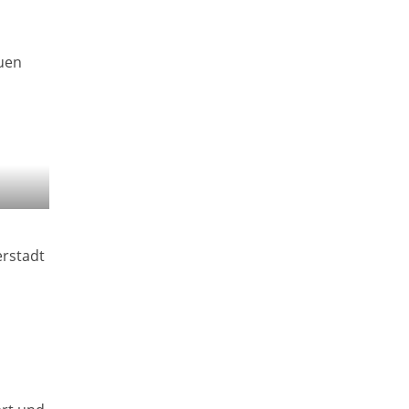
auen
rstadt