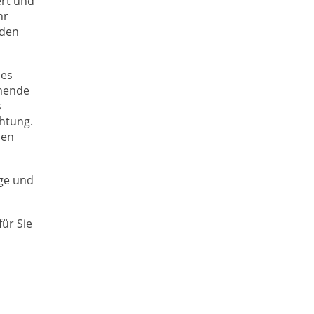
ert und
hr
 den
ies
mmende
s
htung.
den
age und
ür Sie