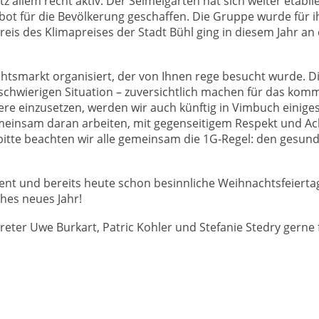
allem recht aktiv. Der Seimelgarten hat sich weiter etabli
bot für die Bevölkerung geschaffen. Die Gruppe wurde für i
is des Klimapreises der Stadt Bühl ging in diesem Jahr an
smarkt organisiert, der von Ihnen rege besucht wurde. D
ehr schwierigen Situation – zuversichtlich machen für das ko
dere einzusetzen, werden wir auch künftig in Vimbuch einige
emeinsam daran arbeiten, mit gegenseitigem Respekt und Ac
bitte beachten wir alle gemeinsam die 1G-Regel: den gesun
vent und bereits heute schon besinnliche Weihnachtsfeiert
ches neues Jahr!
eter Uwe Burkart, Patric Kohler und Stefanie Stedry gerne f