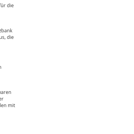
ür die
tzbank
s, die
n
waren
er
den mit