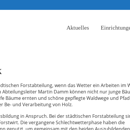
Aktuelles
Einrichtung
k
ädtischen Forstabteilung, wenn das Wetter ein Arbeiten im 
n Abteilungsleiter Martin Damm können nicht nur junge B
ife Bäume ernten und schöne gepflegte Waldwege und Pfad
er Be- und Verarbeitung von Holz.
sbildung in Anspruch. Bei der städtischen Forstabteilung s
Forstwirt. Die vergangene Schlechtwetterphase haben die
ann genutzt, um gemeinsam mit den beiden Auszubildenden