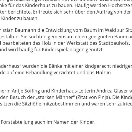
ke für das Kinderhaus zu bauen. Häufig werden Hochsitze f
ter berichtete. Er freute sich sehr über den Auftrag von der
r Kinder zu bauen.
hristian Baumann die Entwicklung vom Baum im Wald zur Si
gestalten. Sie suchten gemeinsam einen geeigneten Baum au
nd bearbeiteten das Holz in der Werkstatt des Stadtbauhofs.
nd wird häufig für Kinderspielanlagen genutzt.
nderhaus“ wurden die Bänke mit einer kindgerecht niedrige
de auf eine Behandlung verzichtet und das Holz in
eherin Antje Söffing und Kinderhaus-Leiterin Andrea Glaser 
 den Besuch der „starken Männer“ (Zitat von Finja). Die Kind
esitzen die Sitzhöhe mitzubestimmen und waren sehr zufrie
 Forstabteilung auch im Namen der Kinder.