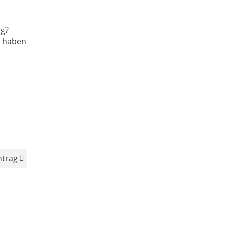
ng?
d haben
ntrag