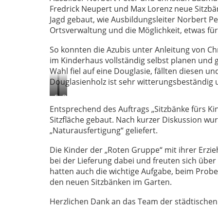
Fredrick Neupert und Max Lorenz neue Sitzbän
Jagd gebaut, wie Ausbildungsleiter Norbert Pe
Ortsverwaltung und die Möglichkeit, etwas fü
So konnten die Azubis unter Anleitung von C
im Kinderhaus vollständig selbst planen und 
Wahl fiel auf eine Douglasie, fällten diesen u
Douglasienholz ist sehr witterungsbeständig u
Die
Die
„starken
Kinder
Entsprechend des Auftrags „Sitzbänke fürs Ki
Männer“
verfolgten
Sitzfläche gebaut. Nach kurzer Diskussion wur
bringen
interessiert
„Naturausfertigung“ geliefert.
die
den
Die Kinder der „Roten Gruppe“ mit ihrer Erzi
neuen
Aufbau.
bei der Lieferung dabei und freuten sich über
Bänke.
Bild
hatten auch die wichtige Aufgabe, beim Prob
Bild
Manuel
den neuen Sitzbänken im Garten.
Manuel
Royal
Royal
Herzlichen Dank an das Team der städtischen