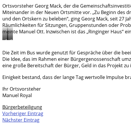
Ortsvorsteher Georg Mack, der die Gemeinschaftsinvestit
Miteinander in der Neuen Ortsmitte vor. „Zu Beginn des dr
und den Ortskern zu beleben“, ging Georg Mack, seit 27 J
Räumlichkeiten für Sitzungen, Gruppenstunden oder Probe
meinte Manuel Ott. Inzwischen ist das „Ringinger Haus“ ei
Rose
Georg
Klink
Mack
Die Zeit im Bus wurde genutzt für Gespräche über die be
erläutert
stellt
Die Idee, das im Rahmen einer Bürgergenossenschaft um
die
das
eine große Bereitschaft der Bürger, Geld in das Projekt zu 
Idee
„Ringinger
des
Haus“
Einigkeit bestand, dass der lange Tag wertvolle Impulse br
Neubaus.
vor.
Der
Bild
Ihr Ortsvorsteher
Garten
Tom
Manuel Royal
spielt
Lindner
eine
Bürgerbeteiligung
zentrale
Vorheriger Eintrag
Rolle.
Nächster Eintrag
Bild
Tom