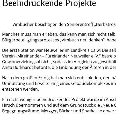
Beeindruckende Projekte
Vimbucher besichtigen den Seniorentreff „Herbstrose
Manches muss man erleben, das kann man sich nicht selbst
Bürgerbeteiligungsprozesses „Vimbuch neu denken“, hab
Die erste Station war Neuweiler im Landkreis Calw. Die se
Verein „Miteinander – Füreinander Neuweiler e. V.“ betrei
Gewinnerzielungsabsicht, sodass im Vergleich zu gewöhnlic
Anita Burkhardt betonte, die Einbindung der Älteren in de
Nach dem großen Erfolg hat man sich entschieden, den nä
Umnutzung und Erweiterung eines Gebäudekomplexes im 
entstehen werden.
Ein nicht weniger beeindruckendes Projekt wurde im Ansc
Hirsch übernommen und auf dem Grundstück die „Neue Orts
Begegnungsräume. Metzger, Bäcker und Sparkasse erwarb